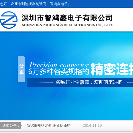
您好！欢迎来到连接器制造商－智鸿鑫电子。
通知公告：
新USB规格定型:正插反插均可
2014-11-19