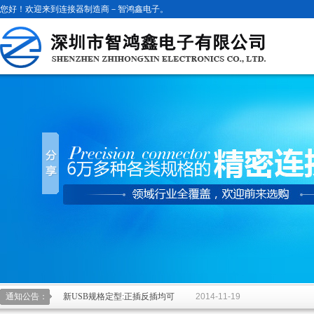
您好！欢迎来到连接器制造商－智鸿鑫电子。
通知公告：
新USB规格定型:正插反插均可
2014-11-19