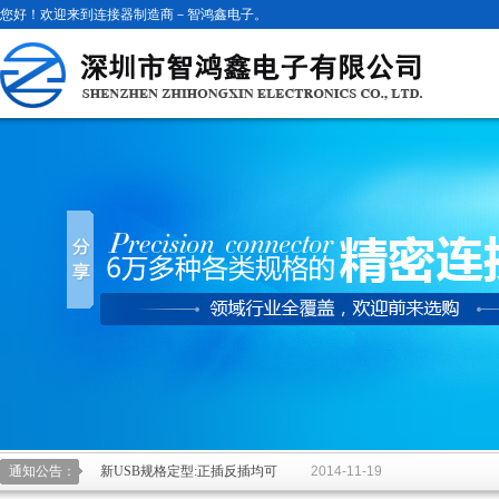
您好！欢迎来到连接器制造商－智鸿鑫电子。
通知公告：
新USB规格定型:正插反插均可
2014-11-19